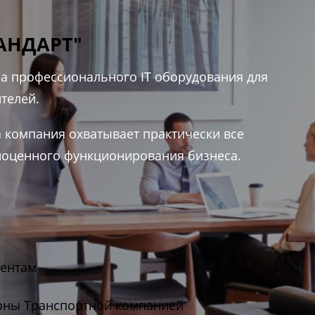
АНДАРТ"
а профессионального IT оборудования для
телей.
 компания охватывает практически все
ноценного функционирования бизнеса.
иентам
ионы Транспортной компанией