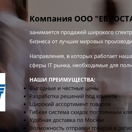
Компания ООО "ЕВРОСТ
занимается продажей широкого спектр
бизнеса от лучших мировых производи
Направления, в которых работает наша
сферы IT рынка, необходимые для пол
НАШИ ПРЕИМУЩЕСТВА:
Выгодные и честные цены
Разработка решений под клиента
Широкий ассортимент товаров
Гибкая система скидок постоянным кл
Удобная доставка по Москве
Возможность отправки товаров в рег