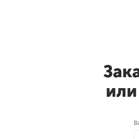
Зак
или
В