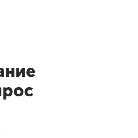
ание
прос