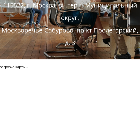
115522, г. Москва, вн.тер.г. Муниципальный
округ,
Москворечье-Сабурово, пр-кт Пролетарский,
д. 3
загрузка карты...